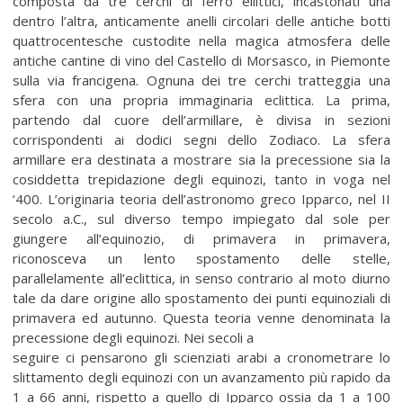
composta da tre cerchi di ferro ellittici, incastonati una
dentro l’altra, anticamente anelli circolari delle antiche botti
quattrocentesche custodite nella magica atmosfera delle
antiche cantine di vino del Castello di Morsasco, in Piemonte
sulla via francigena. Ognuna dei tre cerchi tratteggia una
sfera con una propria immaginaria eclittica. La prima,
partendo dal cuore dell’armillare, è divisa in sezioni
corrispondenti ai dodici segni dello Zodiaco. La sfera
armillare era destinata a mostrare sia la precessione sia la
cosiddetta trepidazione degli equinozi, tanto in voga nel
‘400. L’originaria teoria dell’astronomo greco Ipparco, nel II
secolo a.C., sul diverso tempo impiegato dal sole per
giungere all’equinozio, di primavera in primavera,
riconosceva un lento spostamento delle stelle,
parallelamente all’eclittica, in senso contrario al moto diurno
tale da dare origine allo spostamento dei punti equinoziali di
primavera ed autunno. Questa teoria venne denominata la
precessione degli equinozi. Nei secoli a
seguire ci pensarono gli scienziati arabi a cronometrare lo
slittamento degli equinozi con un avanzamento più rapido da
1 a 66 anni, rispetto a quello di Ipparco ossia da 1 a 100