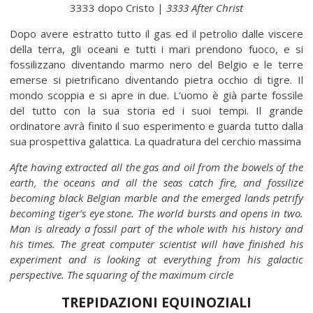
3333 dopo Cristo |
3333 After Christ
Dopo avere estratto tutto il gas ed il petrolio dalle viscere
della terra, gli oceani e tutti i mari prendono fuoco, e si
fossilizzano diventando marmo nero del Belgio e le terre
emerse si pietrificano diventando pietra occhio di tigre. Il
mondo scoppia e si apre in due. L’uomo è già parte fossile
del tutto con la sua storia ed i suoi tempi. Il grande
ordinatore avrà finito il suo esperimento e guarda tutto dalla
sua prospettiva galattica. La quadratura del cerchio massima
Afte having extracted all the gas and oil from the bowels of the
earth, the oceans and all the seas catch fire, and fossilize
becoming black Belgian marble and the emerged lands petrify
becoming tiger’s eye stone. The world bursts and opens in two.
Man is already a fossil part of the whole with his history and
his times. The great computer scientist will have finished his
experiment and is looking at everything from his galactic
perspective. The squaring of the maximum circle
TREPIDAZIONI EQUINOZIALI